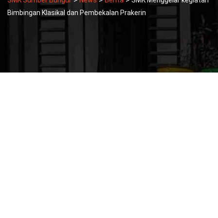
>
>
>
SMK Sumber Bungur
News
Berita
SMK Menggelar kegiatan
Bimbingan Klasikal dan Pembekalan Prakerin