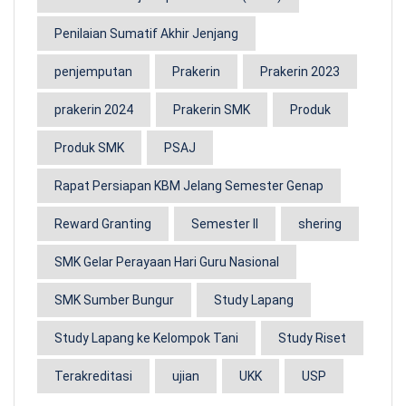
Penilaian Sumatif Akhir Jenjang
penjemputan
Prakerin
Prakerin 2023
prakerin 2024
Prakerin SMK
Produk
Produk SMK
PSAJ
Rapat Persiapan KBM Jelang Semester Genap
Reward Granting
Semester II
shering
SMK Gelar Perayaan Hari Guru Nasional
SMK Sumber Bungur
Study Lapang
Study Lapang ke Kelompok Tani
Study Riset
Terakreditasi
ujian
UKK
USP