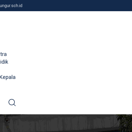
ngur.sch.id
tra
idik
 Kepala