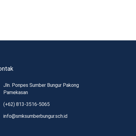
ontak
Jln. Ponpes Sumber Bungur Pakong
Pamekasan
(+62) 813-3516-5065
info@smksumberbungur.sch.id