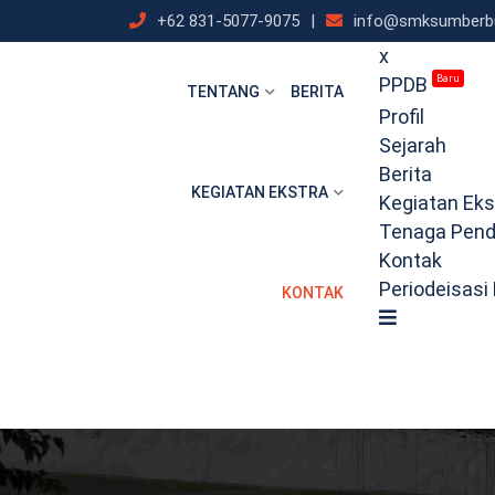
Skip
+62 831-5077-9075
|
info@smksumberbu
to
x
content
PPDB
Baru
TENTANG
BERITA
Profil
Sejarah
Berita
KEGIATAN EKSTRA
Kegiatan Eks
Tenaga Pend
Kontak
Periodeisasi
KONTAK