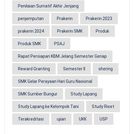
Penilaian Sumatif Akhir Jenjang
penjemputan
Prakerin
Prakerin 2023
prakerin 2024
Prakerin SMK
Produk
Produk SMK
PSAJ
Rapat Persiapan KBM Jelang Semester Genap
Reward Granting
Semester II
shering
SMK Gelar Perayaan Hari Guru Nasional
SMK Sumber Bungur
Study Lapang
Study Lapang ke Kelompok Tani
Study Riset
Terakreditasi
ujian
UKK
USP