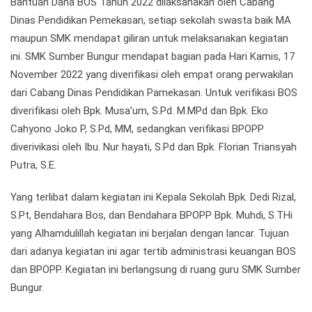
Bantuan Dana BOS Tahun 2022 dilaksanakan oleh Cabang
Dinas Pendidikan Pemekasan, setiap sekolah swasta baik MA
maupun SMK mendapat giliran untuk melaksanakan kegiatan
ini. SMK Sumber Bungur mendapat bagian pada Hari Kamis, 17
November 2022 yang diverifikasi oleh empat orang perwakilan
dari Cabang Dinas Pendidikan Pamekasan. Untuk verifikasi BOS
diverifikasi oleh Bpk. Musa’um, S.Pd. M.MPd dan Bpk. Eko
Cahyono Joko P, S.Pd, MM, sedangkan verifikasi BPOPP
diverivikasi oleh Ibu. Nur hayati, S.Pd dan Bpk. Florian Triansyah
Putra, S.E.
Yang terlibat dalam kegiatan ini Kepala Sekolah Bpk. Dedi Rizal,
S.Pt, Bendahara Bos, dan Bendahara BPOPP Bpk. Muhdi, S.THi
yang Alhamdulillah kegiatan ini berjalan dengan lancar. Tujuan
dari adanya kegiatan ini agar tertib administrasi keuangan BOS
dan BPOPP. Kegiatan ini berlangsung di ruang guru SMK Sumber
Bungur.