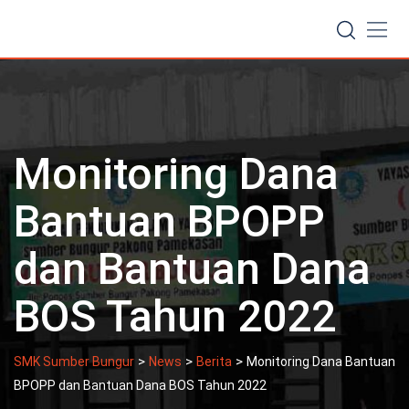
Skip
to
content
Monitoring Dana
Bantuan BPOPP
dan Bantuan Dana
BOS Tahun 2022
>
>
>
SMK Sumber Bungur
News
Berita
Monitoring Dana Bantuan
BPOPP dan Bantuan Dana BOS Tahun 2022