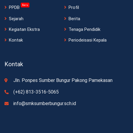
Baru
PPDB
Profil
Sejarah
Berita
Kegiatan Ekstra
Tenaga Pendidik
Kontak
Periodeisasi Kepala
Kontak
Jln. Ponpes Sumber Bungur Pakong Pamekasan
(+62) 813-3516-5065
info@smksumberbungur.sch.id