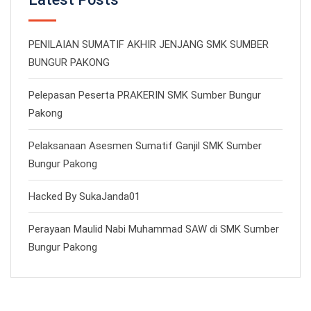
PENILAIAN SUMATIF AKHIR JENJANG SMK SUMBER
BUNGUR PAKONG
Pelepasan Peserta PRAKERIN SMK Sumber Bungur
Pakong
Pelaksanaan Asesmen Sumatif Ganjil SMK Sumber
Bungur Pakong
Hacked By SukaJanda01
Perayaan Maulid Nabi Muhammad SAW di SMK Sumber
Bungur Pakong