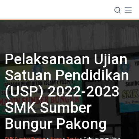
Skip
to
content
Pelaksanaan Ujian
Satuan Pendidikan
(USP) 2022-2023
SMK Sumber
Bungur Pakong