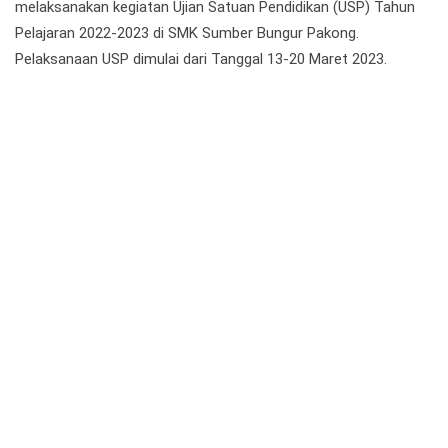
melaksanakan kegiatan Ujian Satuan Pendidikan (USP) Tahun
Pelajaran 2022-2023 di SMK Sumber Bungur Pakong.
Pelaksanaan USP dimulai dari Tanggal 13-20 Maret 2023.